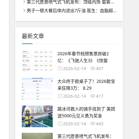
第三代愿景喷气式飞机发布：顶级内饰 载客量增至7人 ！
男子一顿大餐后体内滤出7斤油 医生：血脂超标30倍差点没命 ！
最新文章
2026年春节档预售票房破2
亿：《飞驰人生3》《惊蛰
2026-02-14
407
大众终于掀桌子了！2026款宝
来狂降3万： 8.29
2026-02-14
417
跳冰河救人的骑手找到了 美团
送5000元见义勇为奖金
2026-02-14
443
第三代愿景喷气式飞机发布：