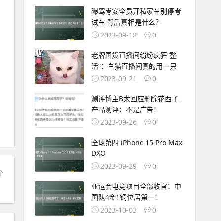
曝驾考安全员开私家车别停考
试车 背后真相是什么？
2023-09-18
0
老牌国货直播间纷纷疯狂“整
活”：白猫直播间真的用一只
2023-09-21
0
测评博主B太回应删除花西子
产品测评：不是广告！
2023-09-26
0
全球第四 iPhone 15 Pro Max
DXO
2023-09-29
0
个
）
亚运会电竞项目全部收官：中
国队4金1铜位居第一！
2023-10-03
0