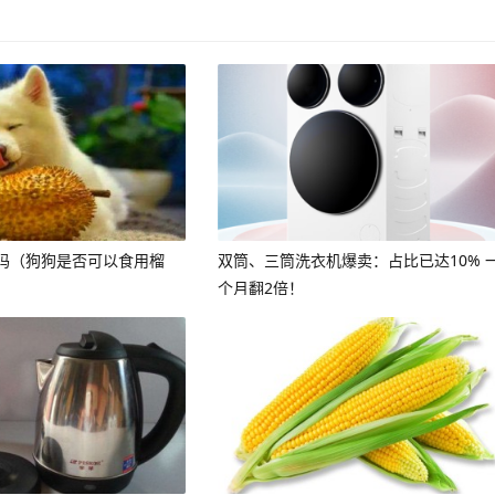
吗（狗狗是否可以食用榴
双筒、三筒洗衣机爆卖：占比已达10% 
个月翻2倍！