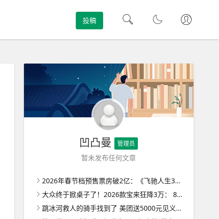
投稿
凹凸曼
管理员
暂未发布任何文章
2026年春节档预售票房破2亿：《飞驰人生3》《惊蛰无声》《镖人》前三 ！
大众终于掀桌子了！2026款宝来狂降3万： 8.29万起售无减配 ！
跳冰河救人的骑手找到了 美团送5000元见义勇为奖金 ！