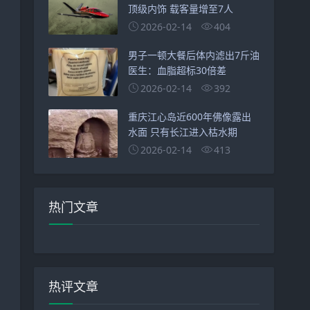
顶级内饰 载客量增至7人
2026-02-14
404
男子一顿大餐后体内滤出7斤油
医生：血脂超标30倍差
2026-02-14
392
重庆江心岛近600年佛像露出
水面 只有长江进入枯水期
2026-02-14
413
热门文章
热评文章