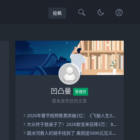
投稿
凹凸曼
管理员
暂未发布任何文章
2026年春节档预售票房破2亿：《飞驰人生3》《惊蛰无声》《镖人》前三 ！
大众终于掀桌子了！2026款宝来狂降3万： 8.29万起售无减配 ！
跳冰河救人的骑手找到了 美团送5000元见义勇为奖金 ！