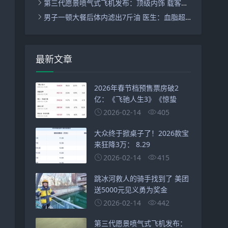
第三代愿景喷气式飞机发布：顶级内饰 载客量增至7人 ！
男子一顿大餐后体内滤出7斤油 医生：血脂超标30倍差点没命 ！
最新文章
2026年春节档预售票房破2
亿：《飞驰人生3》《惊蛰
2026-02-14
405
大众终于掀桌子了！2026款宝
来狂降3万： 8.29
2026-02-14
415
跳冰河救人的骑手找到了 美团
送5000元见义勇为奖金
2026-02-14
442
第三代愿景喷气式飞机发布：