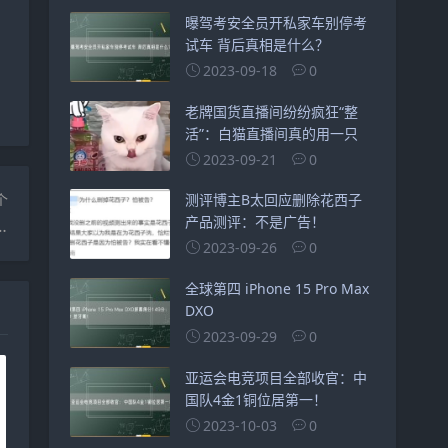
曝驾考安全员开私家车别停考
试车 背后真相是什么？
2023-09-18
0
老牌国货直播间纷纷疯狂“整
活”：白猫直播间真的用一只
2023-09-21
0
个
测评博主B太回应删除花西子
产品测评：不是广告！
壶亮灯但不烧水的原因是什么）
2023-09-26
0
全球第四 iPhone 15 Pro Max
DXO
2023-09-29
0
亚运会电竞项目全部收官：中
国队4金1铜位居第一！
2023-10-03
0