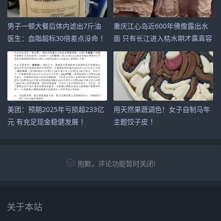
男子一顿大餐后体内滤出7斤油
重庆江心岛近600年佛像露出水
医生：血脂超标30倍差点没命 ！
面 只有长江进入枯水期才露真容
！
美团：预期2025年亏损超233亿
用天然果蔬调色！女子自制马年
元 有充足现金稳健发展 ！
主题饺子皮 ！
抱歉，评论功能暂时关闭!
关于本站